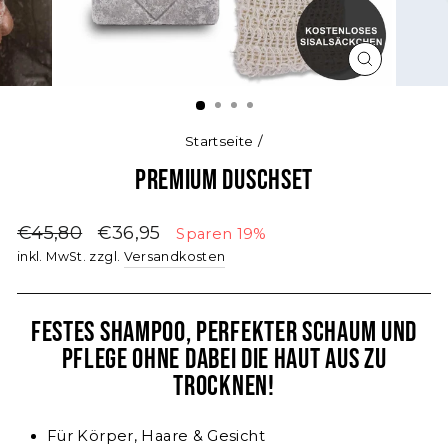
SCHLIESSE
ESC)
Startseite
/
Premium Duschset
Normaler
Sonderpreis
€45,80
€36,95
Sparen 19%
Preis
inkl. MwSt. zzgl.
Versandkosten
Festes Shampoo, perfekter Schaum und
Pflege ohne dabei die Haut aus zu
trocknen!
Für Körper, Haare & Gesicht