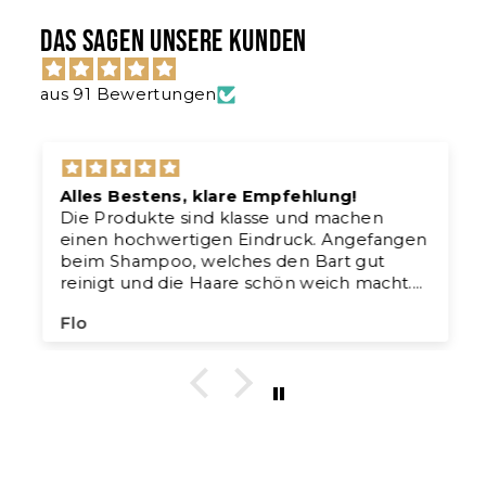
Das sagen unsere Kunden
aus 91 Bewertungen
Alles Bestens, klare Empfehlung!
Die Produkte sind klasse und machen
einen hochwertigen Eindruck. Angefangen
beim Shampoo, welches den Bart gut
reinigt und die Haare schön weich macht.
Das Bartöl ist eine super Grundlage für den
Flo
Beardshaper. Nach der ersten Anwendung
war ich bereits hin und weg.Der Shaper
gibt deinem Bart ein festen und dennoch
flexiblen Halt, der den ganzen Tag über
anhält.
Der Duft ist ebenfalls der Hammer und
lädt zum tief einatmen ein!
Von mir eine klare Kaufempfehlung.