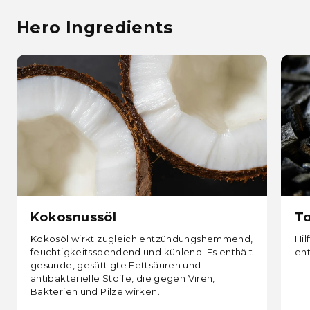
Hero Ingredients
Kokosnussöl
To
Kokosöl wirkt zugleich entzündungshemmend,
Hi
feuchtigkeitsspendend und kühlend. Es enthält
ent
gesunde, gesättigte Fettsäuren und
antibakterielle Stoffe, die gegen Viren,
Bakterien und Pilze wirken.