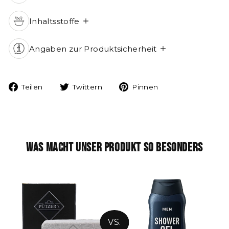
Inhaltsstoffe
Angaben zur Produktsicherheit
Auf
Auf
Auf
Teilen
Twittern
Pinnen
Facebook
Twitter
Pinterest
teilen
twittern
pinnen
Was macht unser Produkt so besonders
VS.