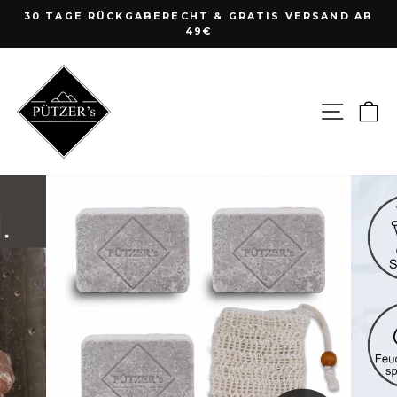
Direkt
30 TAGE RÜCKGABERECHT & GRATIS VERSAND AB
zum
49€
Pause
Inhalt
Diashow
Seite
E