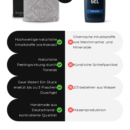
Chemische Inhaltsstoffe
Hochwertige natürliche
wie Weichmacher und
Inhaltstoffe wie Kokosöl
Mineralöle
Natürliche
Peelingwirkung durch
Künstliche Schleifpartikel
Tonerde
Save Water! Ein Stück
ersetzt bis zu 3 Flaschen
2/3 bestehen aus Wasser
Duschgel
Handmade aus
Deutschland -
Massenproduktion
kontrollierte Qualität