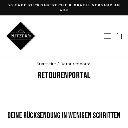
Direkt
30 TAGE RÜCKGABERECHT & GRATIS VERSAND AB
zum
49€
Pause
Inhalt
Diashow
Seite
E
Startseite
/
Retourenportal
Retourenportal
Deine Rücksendung in wenigen Schritten