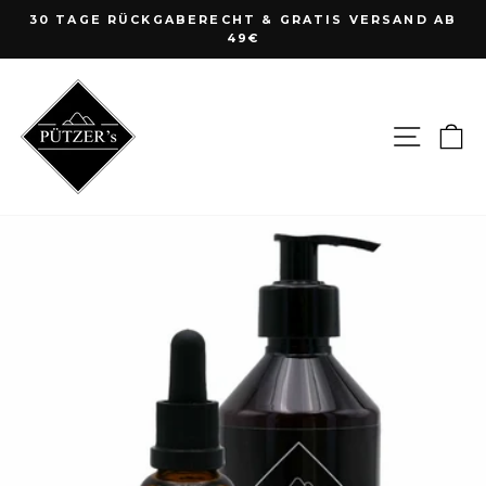
Direkt
30 TAGE RÜCKGABERECHT & GRATIS VERSAND AB
zum
49€
Pause
Inhalt
Diashow
Seite
E