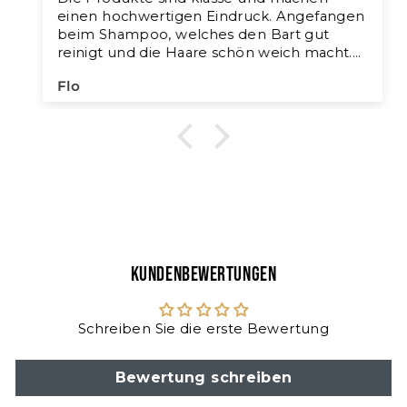
einen hochwertigen Eindruck. Angefangen
beim Shampoo, welches den Bart gut
reinigt und die Haare schön weich macht.
Das Bartöl ist eine super Grundlage für den
Flo
Beardshaper. Nach der ersten Anwendung
war ich bereits hin und weg.Der Shaper
gibt deinem Bart ein festen und dennoch
flexiblen Halt, der den ganzen Tag über
anhält.
Der Duft ist ebenfalls der Hammer und
lädt zum tief einatmen ein!
Von mir eine klare Kaufempfehlung.
Kundenbewertungen
Schreiben Sie die erste Bewertung
Bewertung schreiben