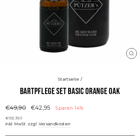
SCH
ES
Startseite
/
Bartpflege Set Basic Orange Oak
Normaler
Sonderpreis
€49,90
€42,95
Sparen 14%
Preis
€153,39
/
l
inkl. MwSt. zzgl.
Versandkosten